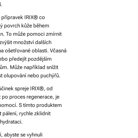
í.
t přípravek IRIX® co
ený povrch kůže během
in. To může pomoci zmírnit
 zvýšit množství dalších
a ošetřované oblasti. Včasná
ebo předejít pozdějším
m. Může například snížit
t olupování nebo puchýřů.
účinek spreje IRIX®, od
ž po proces regenerace, je
pomocí. S tímto produktem
pálení, rychle zklidnit
 hydrataci.
, abyste se vyhnuli