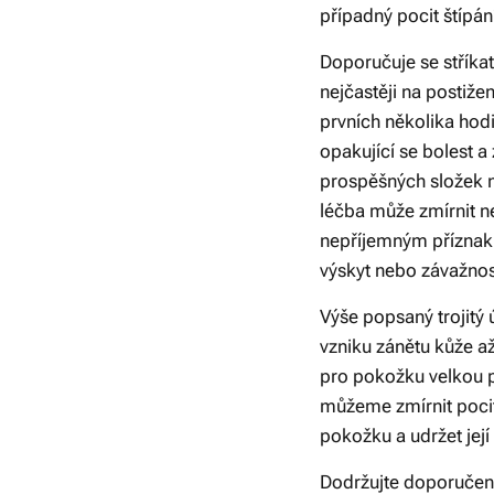
případný pocit štípán
Doporučuje se stříka
nejčastěji na postiž
prvních několika hod
opakující se bolest a
prospěšných složek n
léčba může zmírnit n
nepříjemným příznaků
výskyt nebo závažnos
Výše popsaný trojitý 
vzniku zánětu kůže a
pro pokožku velkou 
můžeme zmírnit pocit 
pokožku a udržet její
Dodržujte doporučení