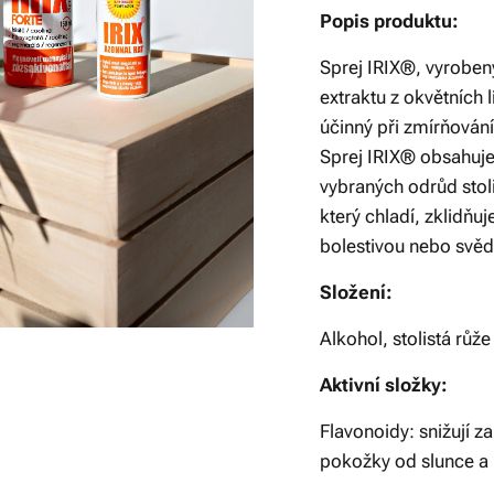
Popis produktu:
Sprej IRIX®, vyroben
extraktu z okvětních 
účinný při zmírňován
Sprej IRIX® obsahuje 
vybraných odrůd stoli
který chladí, zklidňu
bolestivou nebo svě
Složení:
Alkohol, stolistá růže
Aktivní složky:
Flavonoidy: snižují z
pokožky od slunce a u