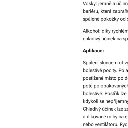
Vosky: jemně a účinn
bariéru, která zabraňu
spálené pokožky od 
Alkohol: díky rychlé
chladivý účinek na s
Aplikace:
Spálení sluncem obv
bolestivé pocity. Po a
postižené místo po de
poté po opakovaných
bolestivé. Postřik lz
kdykoli se nepříjemný,
Chladivý účinek lze 
aplikované mlhy na 
nebo ventilátoru. Ry