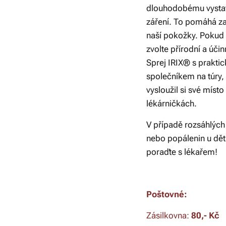
dlouhodobému vystav
záření. To pomáhá za
naší pokožky. Pokud 
zvolte přírodní a úč
Sprej IRIX® s prakti
společníkem na túry, 
vysloužil si své míst
lékárničkách.
V případě rozsáhlých
nebo popálenin u dětí
poraďte s lékařem!
Poštovné:
Zásilkovna:
8
0,- Kč