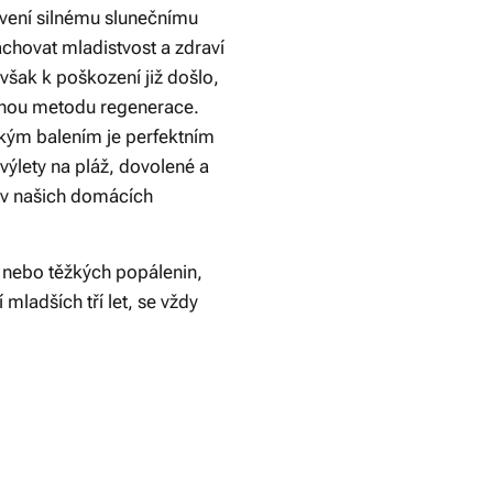
ení silnému slunečnímu
chovat mladistvost a zdraví
však k poškození již došlo,
innou metodu regenerace.
ckým balením je perfektním
výlety na pláž, dovolené a
o v našich domácích
 nebo těžkých popálenin,
 mladších tří let, se vždy