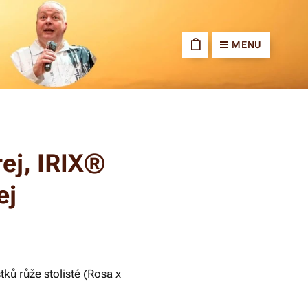
MENU
ej, IRIX®
ej
stků růže stolisté (Rosa x