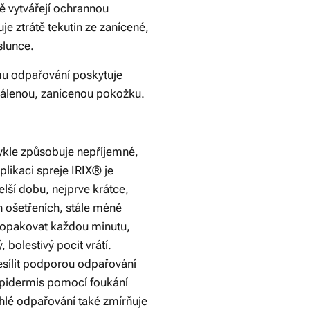
ě vytvářejí ochrannou
je ztrátě tekutin ze zanícené,
slunce.
mu odpařování poskytuje
pálenou, zanícenou pokožku.
ykle způsobuje nepříjemné,
plikaci spreje IRIX® je
lší dobu, nejprve krátce,
 ošetřeních, stále méně
e opakovat každou minutu,
 bolestivý pocit vrátí.
zesílit podporou odpařování
epidermis pomocí foukání
chlé odpařování také zmírňuje