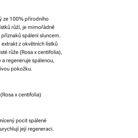
ý ze 100% přírodního
lístků růží, je mimořádně
í příznaků spálení sluncem.
extrakt z okvětních lístků
sté růže (Rosa x centifolia),
je a regeneruje spálenou,
divou pokožku.
 (Rosa x centifolia)
anícený pocit spálené
rychlují její regeneraci.