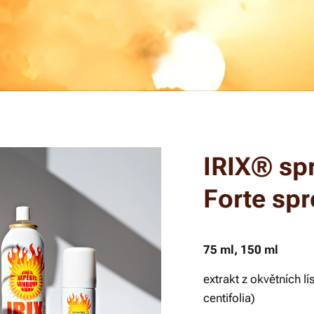
IRIX® spr
Forte spr
75 ml, 150 ml
extrakt z okvětních lí
centifolia)