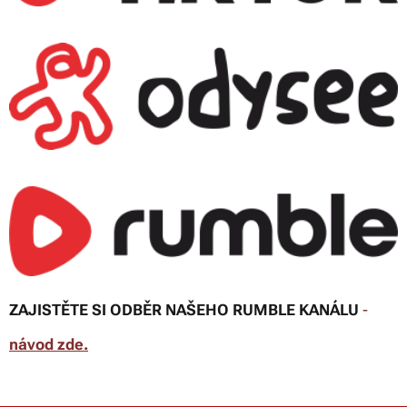
ZAJISTĚTE SI ODBĚR NAŠEHO RUMBLE KANÁLU
-
návod zde
.