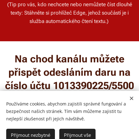
(Tip pro vás, kdo nechcete nebo nemůžete číst dlouhé
texty: Stáhněte si prohlížeč Edge, jehož součástí je i
služba automatického čtení textu.)
Na chod kanálu můžete
přispět odesláním daru na
číslo účtu 1013390225/5500
Používáme cookies, abychom zajistili správné fungování a
bezpečnost našich stránek. Tím vám můžeme zajistit tu
nejlepší zkušenost při jejich návštěvě.
Petr Bureš TV
Všechna práva vyhrazena 2026
Přijmout nezbytné
Přijmout vše
e-mail:
petr@petrburestv.cz
Cookies