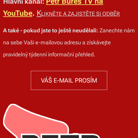
Petr Bureš TV na
Hlavní kanál:
K
YouTube
.
A ZAJISTĚTE SI ODBĚR
LIKNĚTE
A také - pokud jste to ještě neudělali:
Zanechte nám
na sebe Vaši e-mailovou adresu a získávejte
pravidelný týdenní informační přehled.
VÁŠ E-MAIL PROSÍM