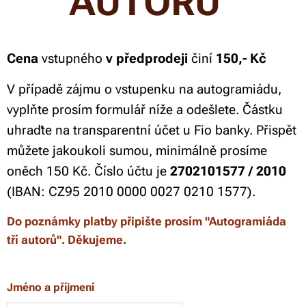
AUTORŮ"
Cena
vstupného
v předprodeji
činí
150,- Kč
V případě zájmu o vstupenku na autogramiádu,
vyplňte prosím formulář níže a odešlete. Č
ástku
uhraďte na transparentní účet u Fio banky. Přispět
můžete jakoukoli sumou, minimálně prosíme
oněch 150 Kč. Číslo účtu je
2702101577 / 2010
(IBAN: CZ95 2010 0000 0027 0210 1577).
Do poznámky platby připište prosím "Autogramiáda
tří autorů". Děkujeme.
Jméno a příjmení